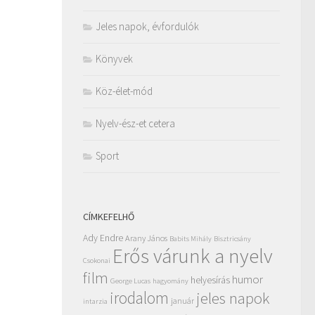
Jeles napok, évfordulók
Könyvek
Köz-élet-mód
Nyelv-ész-et cetera
Sport
CÍMKEFELHŐ
Ady Endre
Arany János
Babits Mihály
Bisztricsány
Erős várunk a nyelv
Csokonai
film
humor
helyesírás
George Lucas
hagyomány
irodalom
jeles napok
január
intarzia