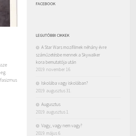
FACEBOOK
LEGUTÓBBI CIKKEK
A Star Wars mozifilmek néhány évre
száműzetésbe mennek a Skywalker
kora bemutatója után
ssze
2019. november 16.
meg.
ifasizmus
Iskolába vagy iskolában?
2019. augusztus 31.
Augusztus
2019. augusztus 1.
Vagy, vagy nem vagy?
2019. május 6.