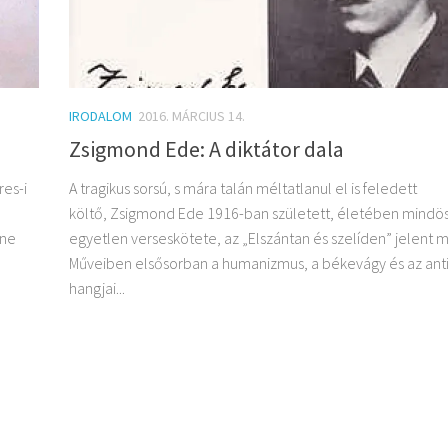
IRODALOM
2016. MÁRCIUS 14.
Zsigmond Ede: A diktátor dala
res-i
A tragikus sorsú, s mára talán méltatlanul el is feledett
költő, Zsigmond Ede 1916-ban született, életében mindö
ine
egyetlen verseskötete, az „Elszántan és szelíden” jelent 
Műveiben elsősorban a humanizmus, a békevágy és az ant
hangjai...