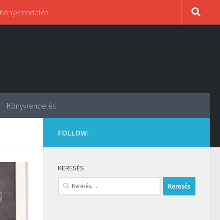
Könyvrendelés
Könyvrendelés
FOLLOW:
KERESÉS
Keresés: