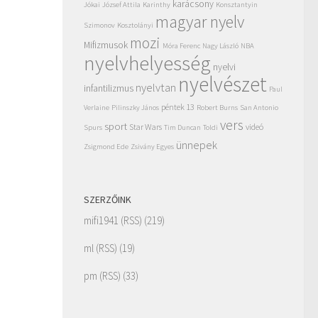
karácsony
Jókai
József Attila
Karinthy
Konsztantyin
magyar nyelv
Szimonov
Kosztolányi
mozi
Mifizmusok
Móra Ferenc
Nagy László
NBA
nyelvhelyesség
nyelvi
nyelvészet
nyelvtan
infantilizmus
Paul
péntek 13
Verlaine
Pilinszky János
Robert Burns
San Antonio
vers
sport
Star Wars
videó
Spurs
Tim Duncan
Toldi
ünnepek
Zsigmond Ede
Zsivány Egyes
SZERZŐINK
mifi1941
(
RSS
) (219)
ml
(
RSS
) (19)
pm
(
RSS
) (33)