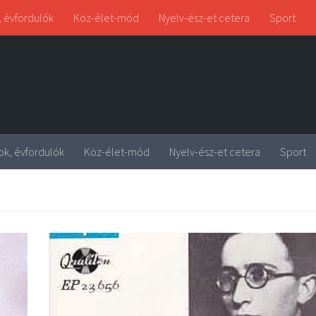
, évfordulók
Köz-élet-mód
Nyelv-ész-et cetera
Sport
ok, évfordulók
Köz-élet-mód
Nyelv-ész-et cetera
Sport