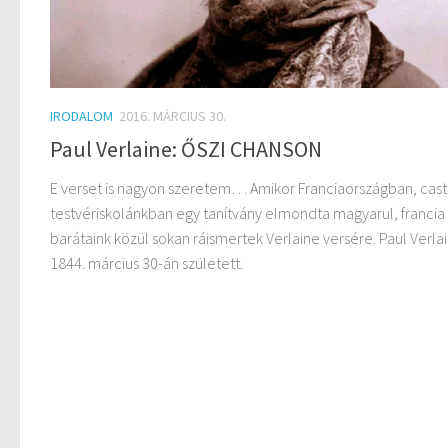
IRODALOM
2016. MÁRCIUS 30.
Paul Verlaine: ŐSZI CHANSON
E verset is nagyon szeretem… Amikor Franciaországban, cast
testvériskolánkban egy tanítvány elmondta magyarul, francia
barátaink közül sokan ráismertek Verlaine versére. Paul Verla
1844. március 30-án született.