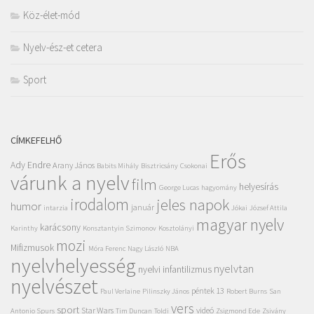
Köz-élet-mód
Nyelv-ész-et cetera
Sport
CÍMKEFELHŐ
Erős
Ady Endre
Arany János
Babits Mihály
Bisztricsány
Csokonai
várunk a nyelv
film
helyesírás
George Lucas
hagyomány
irodalom
jeles napok
humor
január
intarzia
Jókai
József Attila
magyar nyelv
karácsony
Karinthy
Konsztantyin Szimonov
Kosztolányi
mozi
Mifizmusok
Móra Ferenc
Nagy László
NBA
nyelvhelyesség
nyelvtan
nyelvi infantilizmus
nyelvészet
péntek 13
Paul Verlaine
Pilinszky János
Robert Burns
San
vers
sport
Star Wars
videó
Antonio Spurs
Tim Duncan
Toldi
Zsigmond Ede
Zsivány