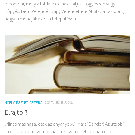
eldönteni, melyik toldalékot használjuk. Hőgyészen vagy
Hőgyészben? Velencén vagy Velencében? Általában az dönt,
hogyan mondják azon a településen....
NYELV-ÉSZ-ET CETERA
2017. JÚLIUS 29.
Elrajtol?
„Nincs más haza, csak az anyanyelv.” (Márai Sándor) Az utóbbi
időben lépten-nyomon hallunk ilyen és ehhez hasonló