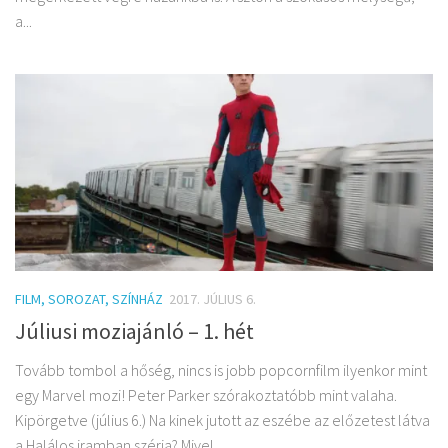
a...
FILM, SOROZAT, SZÍNHÁZ
2017. JÚLIUS 6.
Júliusi moziajánló – 1. hét
Tovább tombol a hőség, nincs is jobb popcornfilm ilyenkor mint
egy Marvel mozi! Peter Parker szórakoztatóbb mint valaha.
Kipörgetve (július 6.) Na kinek jutott az eszébe az előzetest látva
a Halálos iramban széria? Mivel...