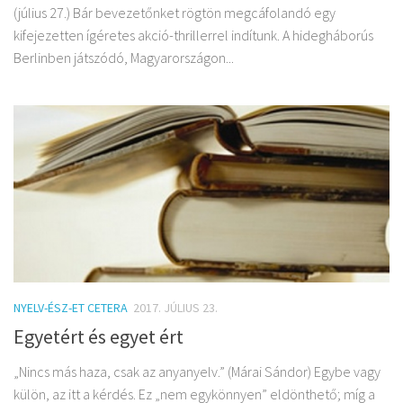
(július 27.) Bár bevezetőnket rögtön megcáfolandó egy
kifejezetten ígéretes akció-thrillerrel indítunk. A hidegháborús
Berlinben játszódó, Magyarországon...
NYELV-ÉSZ-ET CETERA
2017. JÚLIUS 23.
Egyetért és egyet ért
„Nincs más haza, csak az anyanyelv.” (Márai Sándor) Egybe vagy
külön, az itt a kérdés. Ez „nem egykönnyen” eldönthető; míg a