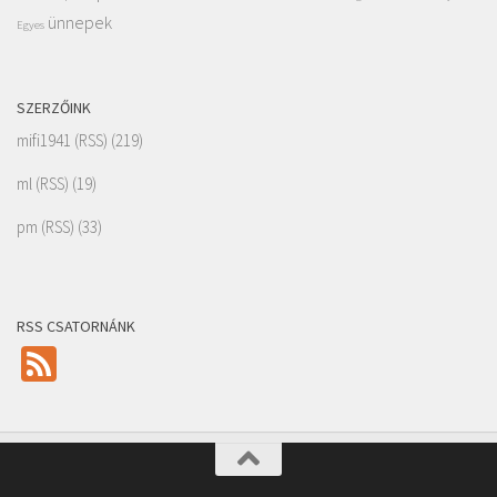
ünnepek
Egyes
SZERZŐINK
mifi1941
(
RSS
) (219)
ml
(
RSS
) (19)
pm
(
RSS
) (33)
RSS CSATORNÁNK
Feed