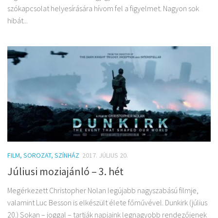
szókapcsolat helyesírására hívom fel a figyelmet. Nagyon sok
hibát...
FILM, SOROZAT, SZÍNHÁZ
2017. JÚLIUS 20.
Júliusi moziajánló – 3. hét
Megérkezett Christopher Nolan legújabb nagyszabású filmje,
valamint Luc Besson is elkészült élete főművével. Dunkirk (július
20.) Sokan – joggal – tartják napjaink legnagyobb rendezőjenek