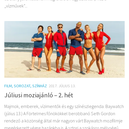
„vízművek”...
FILM, SOROZAT, SZÍNHÁZ
2017. JÚLIUS 13.
Júliusi moziajánló – 2. hét
Majmok, emberek, vízimentők és egy színészlegenda. Baywatch
(július 13.) A Förtelmes főnökökkel berobbanó Seth Gordon
rendező a közönség által már nagyon várt Baywatch mozifilmje
megérkezett végre hazánkba is. A sztori a szokásos mélységű,