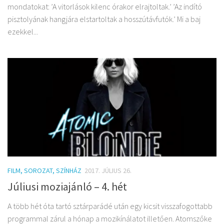
mondatokat: ’A vitorlások kilenc órakor elrajtoltak.’ ’Az indító
pisztolyának hangjára elstartoltak a hosszútávfutók.’ Mi a baj
ezekkel...
FILM, SOROZAT, SZÍNHÁZ
2017. JÚLIUS 26.
Júliusi moziajánló – 4. hét
A több hét óta tartó sztárparádé után egy kicsit visszafogottabb
programmal zárul a hónap a mozikínálatot illetően. Atomszőke