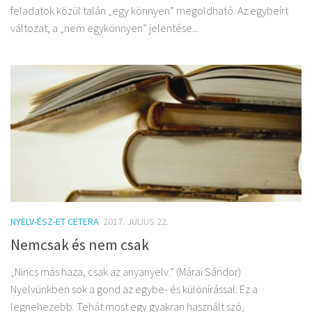
feladatok közül talán „egy könnyen” megoldható. Az egybeírt
változat, a „nem egykönnyen” jelentése...
NYELV-ÉSZ-ET CETERA
2017. JÚLIUS 22.
Nemcsak és nem csak
„Nincs más haza, csak az anyanyelv.” (Márai Sándor)
Nyelvünkben sok a gond az egybe- és különírással. Ez a
legnehezebb. Tehát most egy gyakran használt szó,