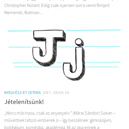
Christopher Nolant. Elég csak nyersen sorra venni filmjeit:
Mementó, Batman:...
NYELV-ÉSZ-ET CETERA
2017. JÚLIUS 16.
Jételenítsünk!
„Nincs más haza, csak az anyanyelv.” (Márai Sándor) Sokan –
műveltnek látszó emberek is – így beszélnek: gimnázijum,
kollégijum, komédija, akadémija. Mi az oka ennek a