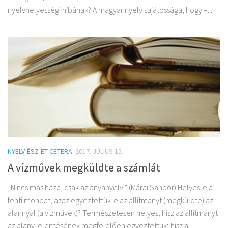
nyelvhelyességi hibának? A magyar nyelv sajátossága, hogy –...
NYELV-ÉSZ-ET CETERA
2017. JÚLIUS 15.
A vízművek megküldte a számlát
„Nincs más haza, csak az anyanyelv.” (Márai Sándor) Helyes-e a
fenti mondat, azaz egyeztettük-e az állítmányt (megküldte) az
alannyal (a vízművek)? Természetesen helyes, hisz az állítmányt
az alany jelentésének megfelelően egyeztettük; hisz a