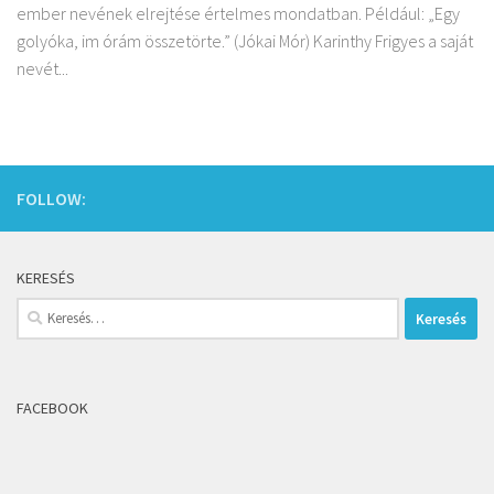
ember nevének elrejtése értelmes mondatban. Például: „Egy
golyóka, im órám összetörte.” (Jókai Mór) Karinthy Frigyes a saját
nevét...
FOLLOW:
KERESÉS
Keresés:
FACEBOOK