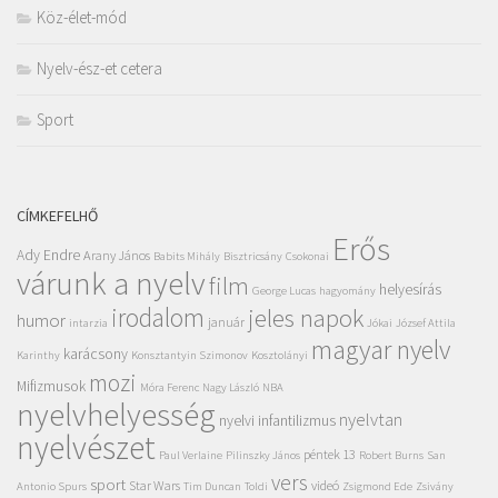
Köz-élet-mód
Nyelv-ész-et cetera
Sport
CÍMKEFELHŐ
Erős
Ady Endre
Arany János
Babits Mihály
Bisztricsány
Csokonai
várunk a nyelv
film
helyesírás
George Lucas
hagyomány
irodalom
jeles napok
humor
január
intarzia
Jókai
József Attila
magyar nyelv
karácsony
Karinthy
Konsztantyin Szimonov
Kosztolányi
mozi
Mifizmusok
Móra Ferenc
Nagy László
NBA
nyelvhelyesség
nyelvtan
nyelvi infantilizmus
nyelvészet
péntek 13
Paul Verlaine
Pilinszky János
Robert Burns
San
vers
sport
Star Wars
videó
Antonio Spurs
Tim Duncan
Toldi
Zsigmond Ede
Zsivány