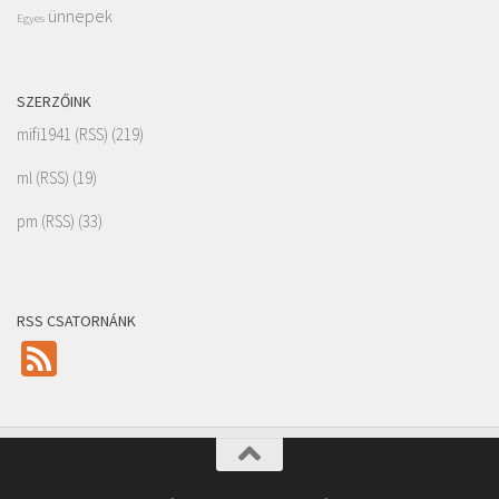
ünnepek
Egyes
SZERZŐINK
mifi1941
(
RSS
) (219)
ml
(
RSS
) (19)
pm
(
RSS
) (33)
RSS CSATORNÁNK
Feed