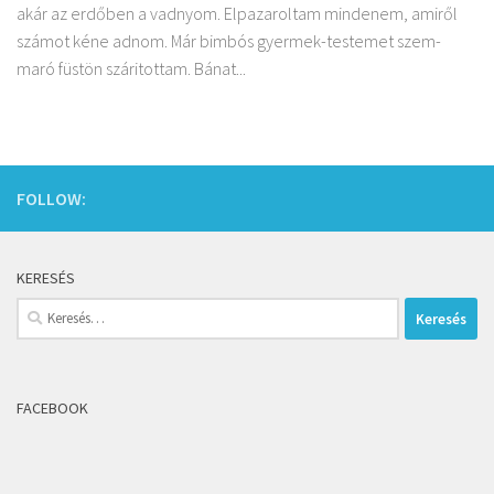
akár az erdőben a vadnyom. Elpazaroltam mindenem, amiről
számot kéne adnom. Már bimbós gyermek-testemet szem-
maró füstön száritottam. Bánat...
FOLLOW:
KERESÉS
Keresés:
FACEBOOK