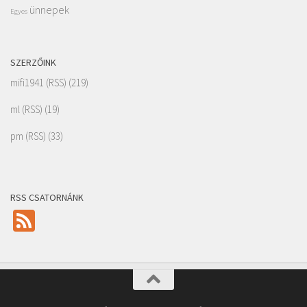
ünnepek
Egyes
SZERZŐINK
mifi1941
(
RSS
) (219)
ml
(
RSS
) (19)
pm
(
RSS
) (33)
RSS CSATORNÁNK
Feed