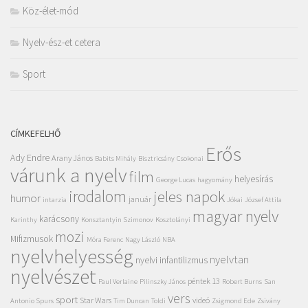
Köz-élet-mód
Nyelv-ész-et cetera
Sport
CÍMKEFELHŐ
Erős
Ady Endre
Arany János
Babits Mihály
Bisztricsány
Csokonai
várunk a nyelv
film
helyesírás
George Lucas
hagyomány
irodalom
jeles napok
humor
január
intarzia
Jókai
József Attila
magyar nyelv
karácsony
Karinthy
Konsztantyin Szimonov
Kosztolányi
mozi
Mifizmusok
Móra Ferenc
Nagy László
NBA
nyelvhelyesség
nyelvtan
nyelvi infantilizmus
nyelvészet
péntek 13
Paul Verlaine
Pilinszky János
Robert Burns
San
vers
sport
Star Wars
videó
Antonio Spurs
Tim Duncan
Toldi
Zsigmond Ede
Zsivány