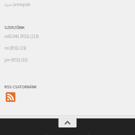
ünnepek
Egyes
SZERZŐINK
mifi1941
(
RSS
) (219)
ml
(
RSS
) (19)
pm
(
RSS
) (33)
RSS CSATORNÁNK
Feed