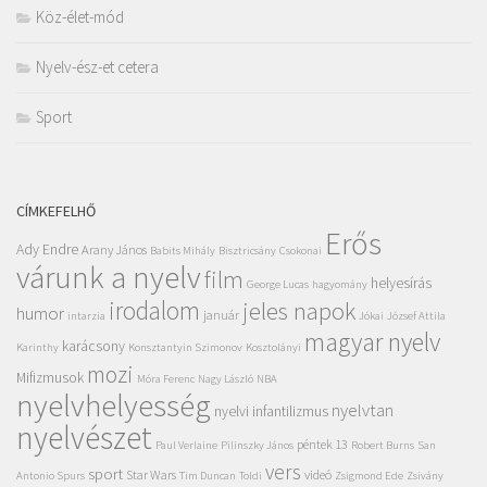
Köz-élet-mód
Nyelv-ész-et cetera
Sport
CÍMKEFELHŐ
Erős
Ady Endre
Arany János
Babits Mihály
Bisztricsány
Csokonai
várunk a nyelv
film
helyesírás
George Lucas
hagyomány
irodalom
jeles napok
humor
január
intarzia
Jókai
József Attila
magyar nyelv
karácsony
Karinthy
Konsztantyin Szimonov
Kosztolányi
mozi
Mifizmusok
Móra Ferenc
Nagy László
NBA
nyelvhelyesség
nyelvtan
nyelvi infantilizmus
nyelvészet
péntek 13
Paul Verlaine
Pilinszky János
Robert Burns
San
vers
sport
Star Wars
videó
Antonio Spurs
Tim Duncan
Toldi
Zsigmond Ede
Zsivány