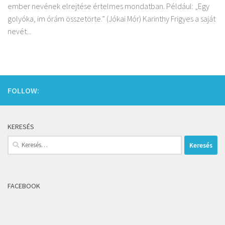
ember nevének elrejtése értelmes mondatban. Például: „Egy
golyóka, im órám összetörte.” (Jókai Mór) Karinthy Frigyes a saját
nevét...
FOLLOW:
KERESÉS
Keresés:
FACEBOOK