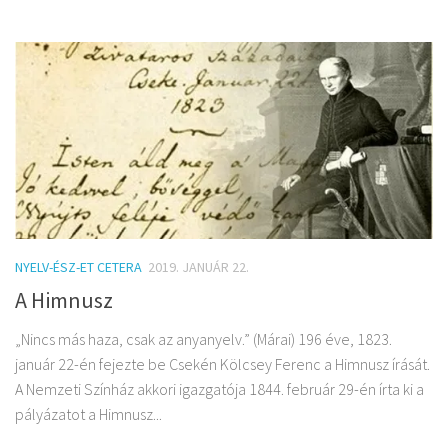
NYELV-ÉSZ-ET CETERA
2019. JANUÁR 22.
A Himnusz
„Nincs más haza, csak az anyanyelv.” (Márai) 196 éve, 1823.
január 22-én fejezte be Csekén Kölcsey Ferenc a Himnusz írását.
A Nemzeti Színház akkori igazgatója 1844. február 29-én írta ki a
pályázatot a Himnusz...