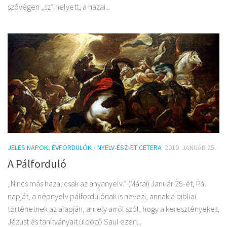
szóvégen „sz” helyett, a hazai...
JELES NAPOK, ÉVFORDULÓK
/
NYELV-ÉSZ-ET CETERA
2019. JANUÁR 25.
A Pálforduló
„Nincs más haza, csak az anyanyelv.” (Márai) Január 25-ét, Pál
napját, a népnyelv pálfordulónak is nevezi, annak a bibliai
történetnek az alapján, amely arról szól, hogy a keresztényeket,
Jézust és tanítványait üldöző Saul ezen...