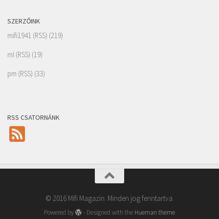
SZERZŐINK
mifi1941
(
RSS
) (219)
ml
(
RSS
) (19)
pm
(
RSS
) (33)
RSS CSATORNÁNK
Feed
© 2016 Mifi Magazin. Minden jog fenntartva.
Powered by
- Designed with the
Hueman theme