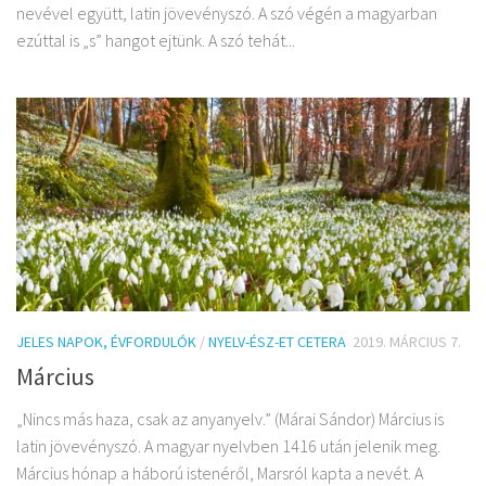
nevével együtt, latin jövevényszó. A szó végén a magyarban
ezúttal is „s” hangot ejtünk. A szó tehát...
JELES NAPOK, ÉVFORDULÓK
/
NYELV-ÉSZ-ET CETERA
2019. MÁRCIUS 7.
Március
„Nincs más haza, csak az anyanyelv.” (Márai Sándor) Március is
latin jövevényszó. A magyar nyelvben 1416 után jelenik meg.
Március hónap a háború istenéről, Marsról kapta a nevét. A