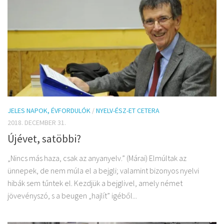
JELES NAPOK, ÉVFORDULÓK
/
NYELV-ÉSZ-ET CETERA
2018. DECEMBER 31.
Újévet, satöbbi?
„Nincs más haza, csak az anyanyelv.” (Márai) Elmúltak az
ünnepek, de nem múla el a bejgli; valamint bizonyos nyelvi
hibák sem tűntek el. Kezdjük a bejglivel, amely német
jövevényszó, s a beugen „hajlít” igéből...