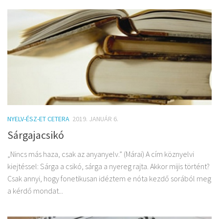
NYELV-ÉSZ-ET CETERA
2019. JANUÁR 6.
Sárgajacsikó
„Nincs más haza, csak az anyanyelv.” (Márai) A cím köznyelvi
kiejtéssel: Sárga a csikó, sárga a nyereg rajta. Akkor mijis történt?
Csak annyi, hogy fonetikusan idéztem e nóta kezdő sorából meg
a kérdő mondat...