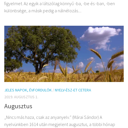
figyelmet. Az egyik a látszólag könnyű -ba, -be és -ban, -ben
különbsége, a másik pedig a nálnélozás....
JELES NAPOK, ÉVFORDULÓK
/
NYELV-ÉSZ-ET CETERA
2019. AUGUSZTUS 1.
Augusztus
„Nincs más haza, csak az anyanyelv.” (Márai Sándor) A
nyelvünkben 1614 után megjelent augusztus, a többi hónap