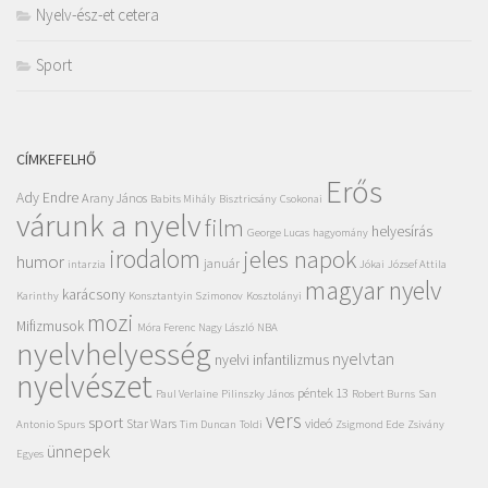
Nyelv-ész-et cetera
Sport
CÍMKEFELHŐ
Erős
Ady Endre
Arany János
Babits Mihály
Bisztricsány
Csokonai
várunk a nyelv
film
helyesírás
George Lucas
hagyomány
irodalom
jeles napok
humor
január
intarzia
Jókai
József Attila
magyar nyelv
karácsony
Karinthy
Konsztantyin Szimonov
Kosztolányi
mozi
Mifizmusok
Móra Ferenc
Nagy László
NBA
nyelvhelyesség
nyelvtan
nyelvi infantilizmus
nyelvészet
péntek 13
Paul Verlaine
Pilinszky János
Robert Burns
San
vers
sport
Star Wars
videó
Antonio Spurs
Tim Duncan
Toldi
Zsigmond Ede
Zsivány
ünnepek
Egyes