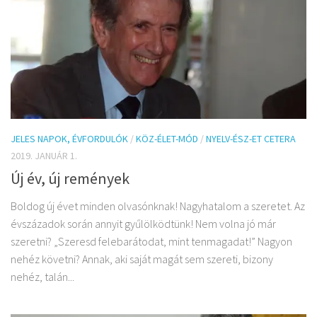
JELES NAPOK, ÉVFORDULÓK
/
KÖZ-ÉLET-MÓD
/
NYELV-ÉSZ-ET CETERA
2019. JANUÁR 1.
Új év, új remények
Boldog új évet minden olvasónknak! Nagyhatalom a szeretet. Az
évszázadok során annyit gyűlölködtünk! Nem volna jó már
szeretni? „Szeresd felebarátodat, mint tenmagadat!” Nagyon
nehéz követni? Annak, aki saját magát sem szereti, bizony
nehéz, talán...