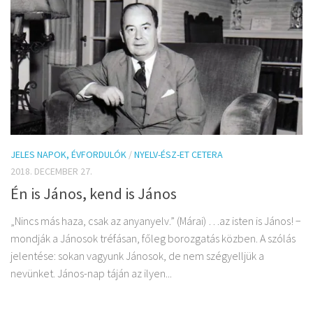
JELES NAPOK, ÉVFORDULÓK
/
NYELV-ÉSZ-ET CETERA
2018. DECEMBER 27.
Én is János, kend is János
„Nincs más haza, csak az anyanyelv.” (Márai) …az isten is János! −
mondják a Jánosok tréfásan, főleg borozgatás közben. A szólás
jelentése: sokan vagyunk Jánosok, de nem szégyelljük a
nevünket. János-nap táján az ilyen...