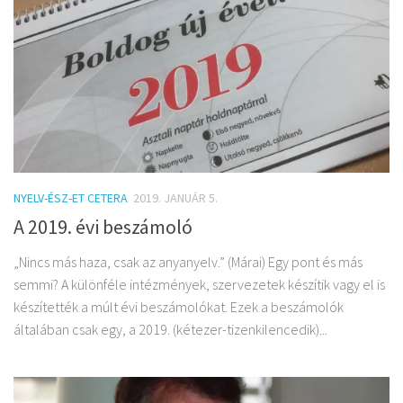
NYELV-ÉSZ-ET CETERA
2019. JANUÁR 5.
A 2019. évi beszámoló
„Nincs más haza, csak az anyanyelv.” (Márai) Egy pont és más
semmi? A különféle intézmények, szervezetek készítik vagy el is
készítették a múlt évi beszámolókat. Ezek a beszámolók
általában csak egy, a 2019. (kétezer-tizenkilencedik)...